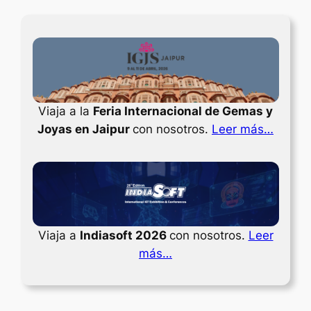
Viaja a la
Feria Internacional de Gemas y
Joyas en Jaipur
con nosotros.
Leer más…
Viaja a
Indiasoft 2026
con nosotros.
Leer
más…