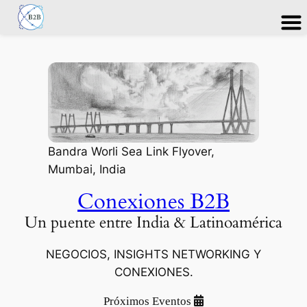
Saltar
al
contenido
Bandra Worli Sea Link Flyover,
Mumbai, India
Conexiones B2B
Un puente entre India & Latinoamérica
NEGOCIOS, INSIGHTS NETWORKING Y
CONEXIONES.
Próximos Eventos